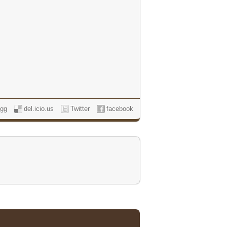
igg
del.icio.us
Twitter
facebook