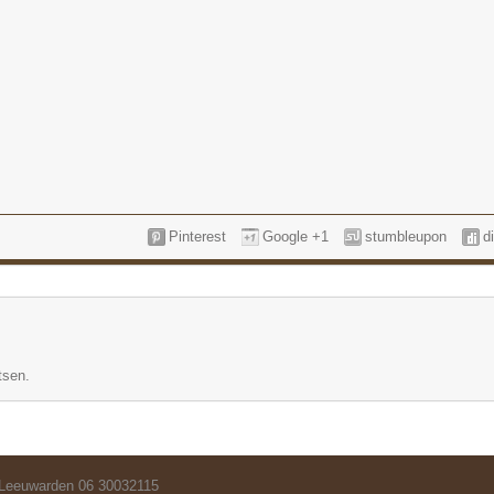
Pinterest
Google +1
stumbleupon
d
tsen.
 Leeuwarden 06 30032115