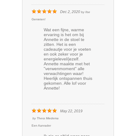
Dec 2, 2020
by
Ilse
Genieten!
Wat een fijne, warme
ervaring is het om bij
Annette in de stoel te
zitten. Het is een
cadeautje voor je voeten
en ook zeker voor je
energielevel/jezelf.
Annette maakte met het
"verwenmoment" alle
verwachtingen waar!
Heerlijk ontspannen thuis
gekomen. Alle lof voor
Annette!
May 22, 2019
by
Thera Miedema
Een Aanrader
Ik zie er altijd weer naar