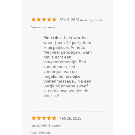
Mar 2, 2018
by
Janny Kamp
Verwenmomentje
Sinds ik in Leeuwarden
woon (ruim 12 jaar), kom
ik bij pedicure Annette.
Met veel genoegen, want
het is echt een
verwenmomentje. Een
voetenbadje, het
verzorgen van de
nagels, de heerlijke
voetenmassage...Na een
uurtje bij Annette zweef
je op nieuwe voetjes de
deur uit!
Feb 28, 2018
by
Marjolijn Brouwer
Erg Tevreden