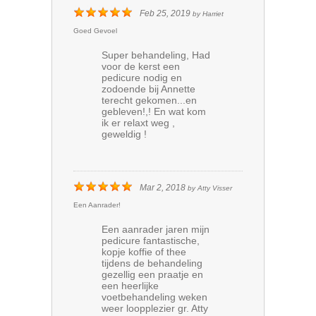
Feb 25, 2019
by
Harriet
Goed Gevoel
Super behandeling, Had
voor de kerst een
pedicure nodig en
zodoende bij Annette
terecht gekomen...en
gebleven!,! En wat kom
ik er relaxt weg ,
geweldig !
Mar 2, 2018
by
Atty Visser
Een Aanrader!
Een aanrader jaren mijn
pedicure fantastische,
kopje koffie of thee
tijdens de behandeling
gezellig een praatje en
een heerlijke
voetbehandeling weken
weer loopplezier gr. Atty