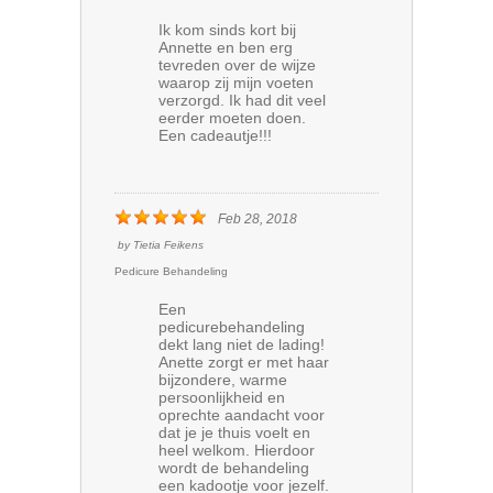
Ik kom sinds kort bij
Annette en ben erg
tevreden over de wijze
waarop zij mijn voeten
verzorgd. Ik had dit veel
eerder moeten doen.
Een cadeautje!!!
Feb 28, 2018
by
Tietia Feikens
Pedicure Behandeling
Een
pedicurebehandeling
dekt lang niet de lading!
Anette zorgt er met haar
bijzondere, warme
persoonlijkheid en
oprechte aandacht voor
dat je je thuis voelt en
heel welkom. Hierdoor
wordt de behandeling
een kadootje voor jezelf.