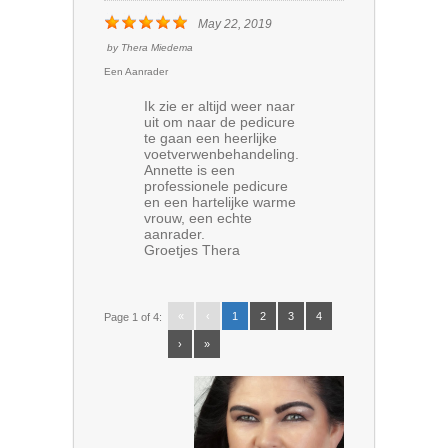
May 22, 2019
by
Thera Miedema
Een Aanrader
Ik zie er altijd weer naar
uit om naar de pedicure
te gaan een heerlijke
voetverwenbehandeling.
Annette is een
professionele pedicure
en een hartelijke warme
vrouw, een echte
aanrader.
Groetjes Thera
«
‹
1
2
3
4
Page 1 of 4:
›
»