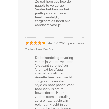
Ze gaf hem tips hoe de
nagels te verzorgen.
Verder hebben we het
prettig ervaren, ze is
heel vriendelijk,
zorgzaam en heeft alle
aandacht voor je.
Aug 17, 2021
by
Huma Suleri
The Next Level Voet Spa
De behandeling ervaring
van mijn voeten was een
'pleasant surprise' en
'the next level'qua
voetbehandelingen.
Annette heeft een zacht
zorgzaam aanraking
style en haar passie voor
haar werk is om te
bewonderen. Haar
zachte stem, uitstraling,
zorg en aandacht zijn
ook haar kracht in een
sfeervol relaxing kamer.