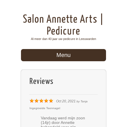
Salon Annette Arts |
Pedicure
Al meer dan 40 jaar uw pedicure in Leeuwarden
Menu
Reviews
Oct 20, 2021
by
Tanja
Ingegroeide Teennagel
Vandaag werd mijn zoon
(14jr) door Annette
behandeld voor zijn