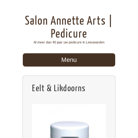
Salon Annette Arts |
Pedicure
Al meer dan 40 jaar uw pedicure in Leeuwarden
Menu
Eelt & Likdoorns