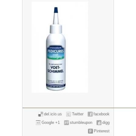
del.icio.us
Twitter
facebook
Google +1
stumbleupon
digg
Pinterest