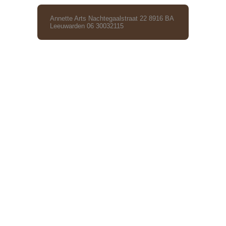
Annette Arts Nachtegaalstraat 22 8916 BA
Leeuwarden 06 30032115