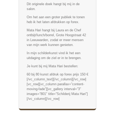
Dit originele doek hangt bij mij in de
salon.
Om het aan een groter publiek te tonen
heb ik het laten afdrukken op forex.
Mata Hari hangt bij Laura en de Chef
ontbijt/lunch/borrel, Grote Hoogstraat 42
in Leeuwarden, zodat er meer mensen
van mijn werk kunnen genieten.
In mijn schilderkunst vind ik het een
uitdaging om de ziel er in te brengen.
Je kunt bij mij Mata Hari bestellen:
60 bij 80 kunst afdruk op forex prijs 150 €
[/vc_column_text][/vc_column][/vc_row]
[vc_row][vc_column parallax=”content-
moving-fade”][vc_gallery interval=”3″
images=”801″ title=”Schilderij Mata Hari”]
[/vc_column][/vc_row]