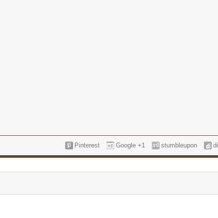
Pinterest
Google +1
stumbleupon
d