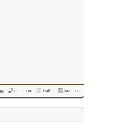
igg
del.icio.us
Twitter
facebook